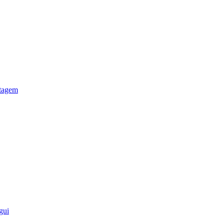
otagem
gui