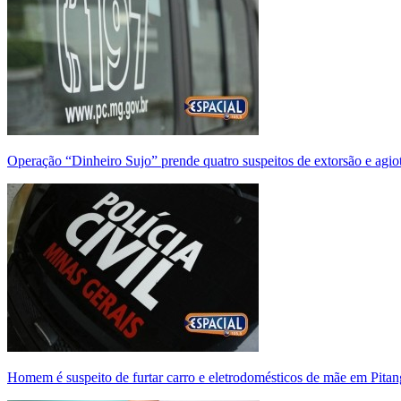
Operação “Dinheiro Sujo” prende quatro suspeitos de extorsão e agi
Homem é suspeito de furtar carro e eletrodomésticos de mãe em Pitan