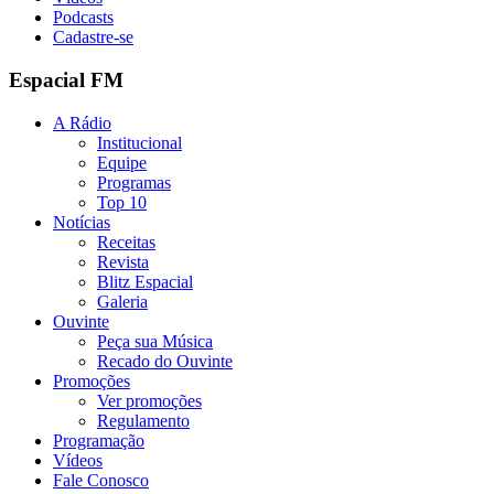
Podcasts
Cadastre-se
Espacial FM
A Rádio
Institucional
Equipe
Programas
Top 10
Notícias
Receitas
Revista
Blitz Espacial
Galeria
Ouvinte
Peça sua Música
Recado do Ouvinte
Promoções
Ver promoções
Regulamento
Programação
Vídeos
Fale Conosco