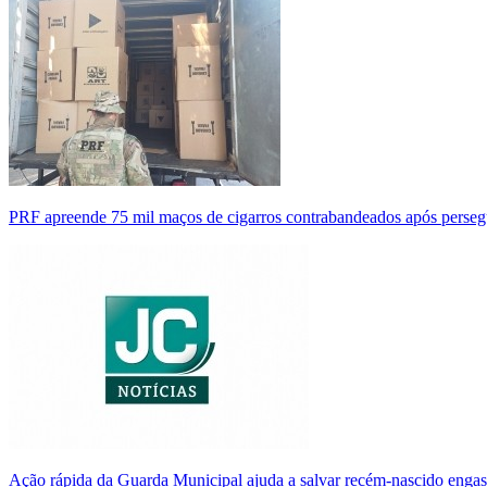
PRF apreende 75 mil maços de cigarros contrabandeados após perse
Ação rápida da Guarda Municipal ajuda a salvar recém-nascido enga