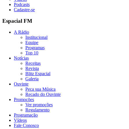
Podcasts
Cadastre-se
Espacial FM
A Rádio
Institucional
Equipe
Programas
Top 10
Notícias
Receitas
Revista
Blitz Espacial
Galeria
Ouvinte
Peça sua Música
Recado do Ouvinte
Promoções
Ver promoções
Regulamento
Programação
Vídeos
Fale Conosco