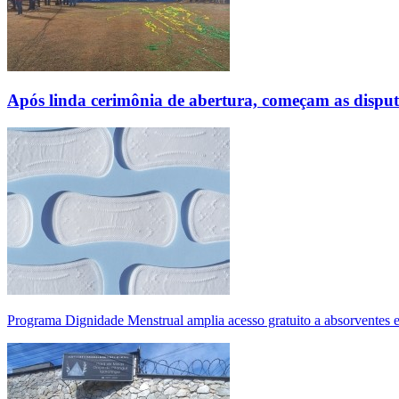
Após linda cerimônia de abertura, começam as disp
Programa Dignidade Menstrual amplia acesso gratuito a absorventes 