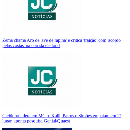
Zema chama Aro de 'ave de rapina' e critica 'traição' com 'acordo
pelas costas' na corrida eleitoral
Cleitinho lidera em MG, e Kalil, Patrus e Simões empatam em 2º
lugar, aponta pesquisa Genial/Quaest