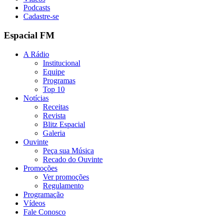
Podcasts
Cadastre-se
Espacial FM
A Rádio
Institucional
Equipe
Programas
Top 10
Notícias
Receitas
Revista
Blitz Espacial
Galeria
Ouvinte
Peça sua Música
Recado do Ouvinte
Promoções
Ver promoções
Regulamento
Programação
Vídeos
Fale Conosco