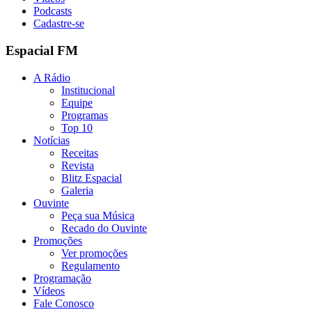
Podcasts
Cadastre-se
Espacial FM
A Rádio
Institucional
Equipe
Programas
Top 10
Notícias
Receitas
Revista
Blitz Espacial
Galeria
Ouvinte
Peça sua Música
Recado do Ouvinte
Promoções
Ver promoções
Regulamento
Programação
Vídeos
Fale Conosco