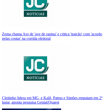
Zema chama Aro de 'ave de rapina' e critica 'traição' com 'acordo
pelas costas' na corrida eleitoral
Cleitinho lidera em MG, e Kalil, Patrus e Simões empatam em 2º
lugar, aponta pesquisa Genial/Quaest