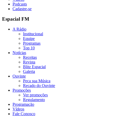
Podcasts
Cadastre-se
Espacial FM
A Rádio
Institucional
Equipe
Programas
Top 10
Notícias
Receitas
Revista
Blitz Espacial
Galeria
Ouvinte
Peça sua Música
Recado do Ouvinte
Promoções
Ver promoções
Regulamento
Programação
Vídeos
Fale Conosco