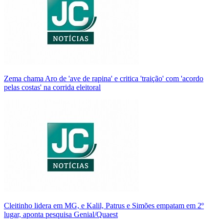
Zema chama Aro de 'ave de rapina' e critica 'traição' com 'acordo
pelas costas' na corrida eleitoral
Cleitinho lidera em MG, e Kalil, Patrus e Simões empatam em 2º
lugar, aponta pesquisa Genial/Quaest