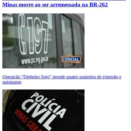
Minas morre ao ser arremessada na BR-262
Operação “Dinheiro Sujo” prende quatro suspeitos de extorsão e
agiotagem