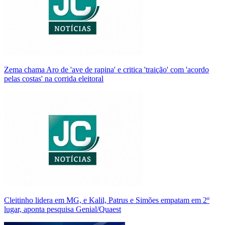
Zema chama Aro de 'ave de rapina' e critica 'traição' com 'acordo
pelas costas' na corrida eleitoral
Cleitinho lidera em MG, e Kalil, Patrus e Simões empatam em 2º
lugar, aponta pesquisa Genial/Quaest