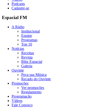
Podcasts
Cadastre-se
Espacial FM
A Rádio
Institucional
Equipe
Programas
Top 10
Notícias
Receitas
Revista
Blitz Espacial
Galeria
Ouvinte
Peça sua Música
Recado do Ouvinte
Promoções
Ver promoções
Regulamento
Programação
Vídeos
Fale Conosco