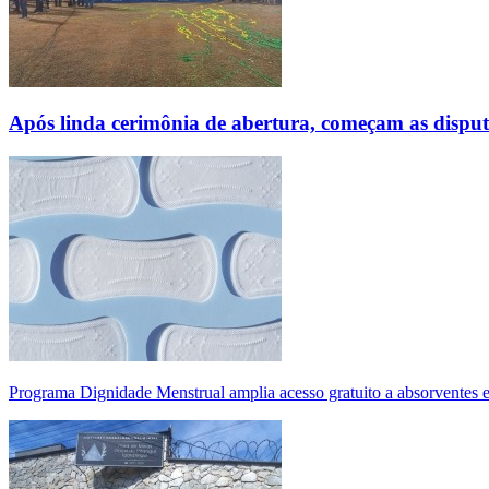
Após linda cerimônia de abertura, começam as disp
Programa Dignidade Menstrual amplia acesso gratuito a absorventes 