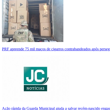
PRF apreende 75 mil maços de cigarros contrabandeados após perse
Ação rápida da Guarda Municipal ajuda a salvar recém-nascido enga