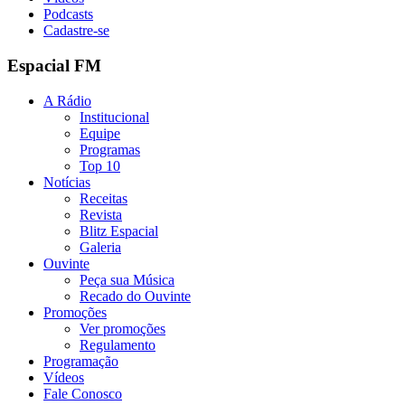
Podcasts
Cadastre-se
Espacial FM
A Rádio
Institucional
Equipe
Programas
Top 10
Notícias
Receitas
Revista
Blitz Espacial
Galeria
Ouvinte
Peça sua Música
Recado do Ouvinte
Promoções
Ver promoções
Regulamento
Programação
Vídeos
Fale Conosco