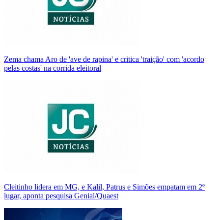
Zema chama Aro de 'ave de rapina' e critica 'traição' com 'acordo
pelas costas' na corrida eleitoral
Cleitinho lidera em MG, e Kalil, Patrus e Simões empatam em 2º
lugar, aponta pesquisa Genial/Quaest