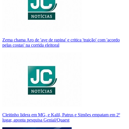
Zema chama Aro de 'ave de rapina' e critica 'traição' com 'acordo
pelas costas' na corrida eleitoral
Cleitinho lidera em MG, e Kalil, Patrus e Simões empatam em 2º
lugar, aponta pesquisa Genial/Quaest