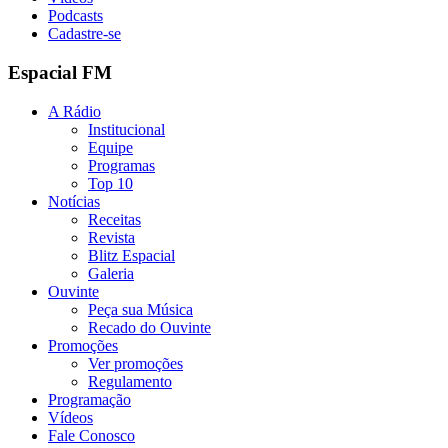
Podcasts
Cadastre-se
Espacial FM
A Rádio
Institucional
Equipe
Programas
Top 10
Notícias
Receitas
Revista
Blitz Espacial
Galeria
Ouvinte
Peça sua Música
Recado do Ouvinte
Promoções
Ver promoções
Regulamento
Programação
Vídeos
Fale Conosco