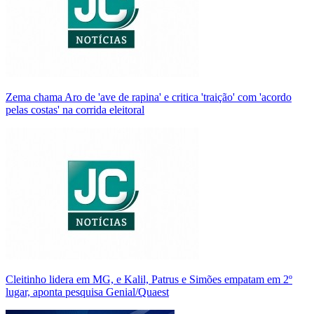
Zema chama Aro de 'ave de rapina' e critica 'traição' com 'acordo
pelas costas' na corrida eleitoral
Cleitinho lidera em MG, e Kalil, Patrus e Simões empatam em 2º
lugar, aponta pesquisa Genial/Quaest