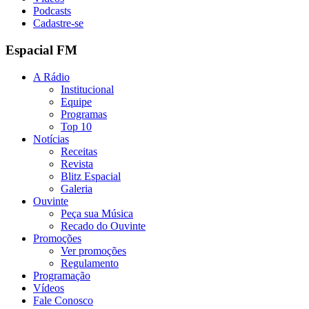
Podcasts
Cadastre-se
Espacial FM
A Rádio
Institucional
Equipe
Programas
Top 10
Notícias
Receitas
Revista
Blitz Espacial
Galeria
Ouvinte
Peça sua Música
Recado do Ouvinte
Promoções
Ver promoções
Regulamento
Programação
Vídeos
Fale Conosco