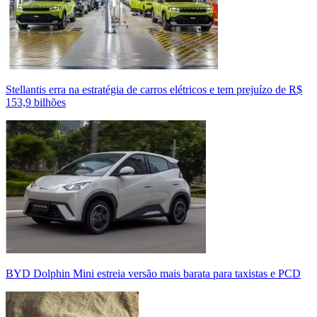
Stellantis erra na estratégia de carros elétricos e tem prejuízo de R$
153,9 bilhões
BYD Dolphin Mini estreia versão mais barata para taxistas e PCD