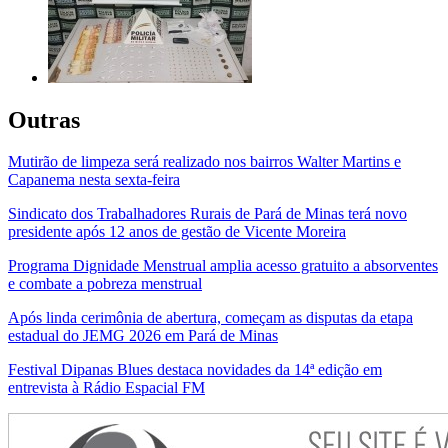
Outras
Mutirão de limpeza será realizado nos bairros Walter Martins e
Capanema nesta sexta-feira
Sindicato dos Trabalhadores Rurais de Pará de Minas terá novo
presidente após 12 anos de gestão de Vicente Moreira
Programa Dignidade Menstrual amplia acesso gratuito a absorventes
e combate a pobreza menstrual
Após linda cerimônia de abertura, começam as disputas da etapa
estadual do JEMG 2026 em Pará de Minas
Festival Dipanas Blues destaca novidades da 14ª edição em
entrevista à Rádio Espacial FM