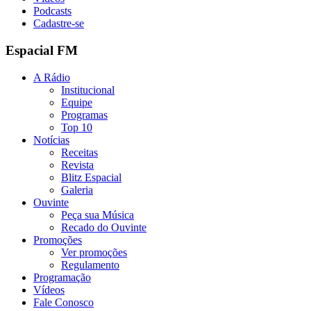
Podcasts
Cadastre-se
Espacial FM
A Rádio
Institucional
Equipe
Programas
Top 10
Notícias
Receitas
Revista
Blitz Espacial
Galeria
Ouvinte
Peça sua Música
Recado do Ouvinte
Promoções
Ver promoções
Regulamento
Programação
Vídeos
Fale Conosco