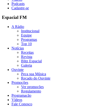
Podcasts
Cadastre-se
Espacial FM
A Rádio
Institucional
Equipe
Programas
Top 10
Notícias
Receitas
Revista
Blitz Espacial
Galeria
Ouvinte
Peça sua Música
Recado do Ouvinte
Promoções
Ver promoções
Regulamento
Programação
Vídeos
Fale Conosco