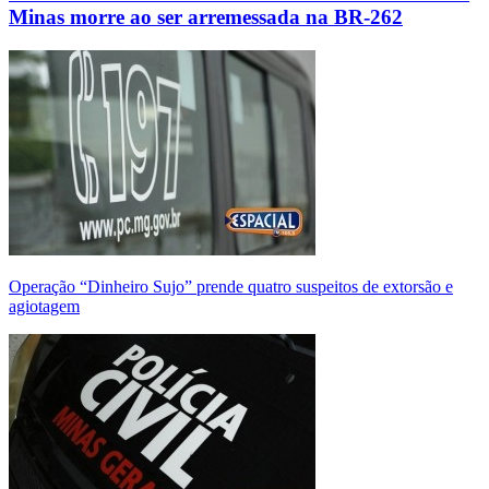
Minas morre ao ser arremessada na BR-262
Operação “Dinheiro Sujo” prende quatro suspeitos de extorsão e
agiotagem