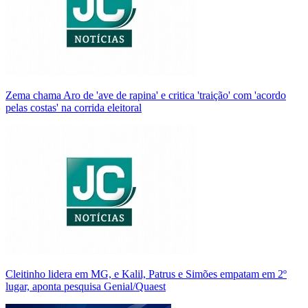
Zema chama Aro de 'ave de rapina' e critica 'traição' com 'acordo
pelas costas' na corrida eleitoral
Cleitinho lidera em MG, e Kalil, Patrus e Simões empatam em 2º
lugar, aponta pesquisa Genial/Quaest