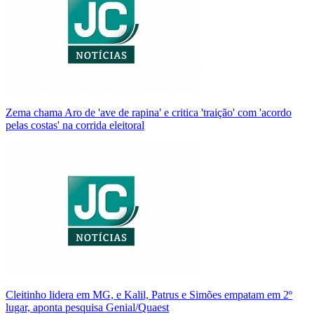
Zema chama Aro de 'ave de rapina' e critica 'traição' com 'acordo
pelas costas' na corrida eleitoral
Cleitinho lidera em MG, e Kalil, Patrus e Simões empatam em 2º
lugar, aponta pesquisa Genial/Quaest