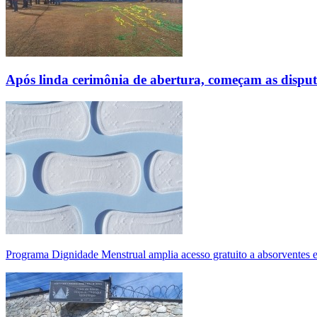
Após linda cerimônia de abertura, começam as disp
Programa Dignidade Menstrual amplia acesso gratuito a absorventes 