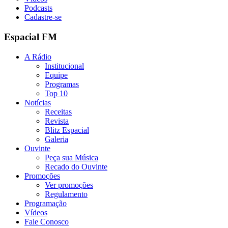
Podcasts
Cadastre-se
Espacial FM
A Rádio
Institucional
Equipe
Programas
Top 10
Notícias
Receitas
Revista
Blitz Espacial
Galeria
Ouvinte
Peça sua Música
Recado do Ouvinte
Promoções
Ver promoções
Regulamento
Programação
Vídeos
Fale Conosco