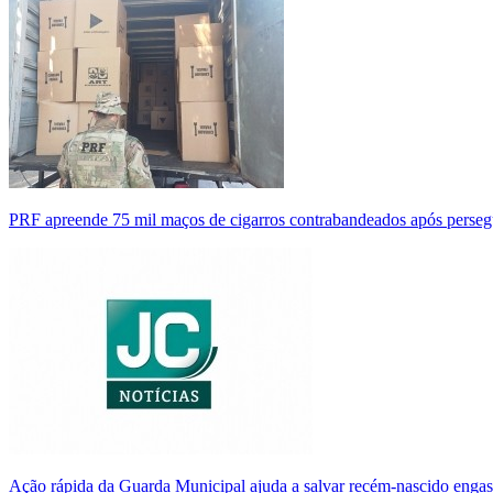
PRF apreende 75 mil maços de cigarros contrabandeados após perse
Ação rápida da Guarda Municipal ajuda a salvar recém-nascido enga