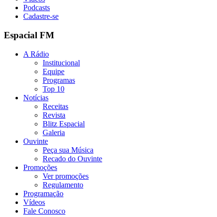
Podcasts
Cadastre-se
Espacial FM
A Rádio
Institucional
Equipe
Programas
Top 10
Notícias
Receitas
Revista
Blitz Espacial
Galeria
Ouvinte
Peça sua Música
Recado do Ouvinte
Promoções
Ver promoções
Regulamento
Programação
Vídeos
Fale Conosco