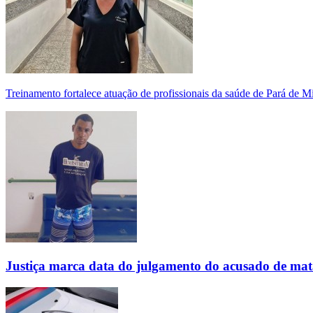
Treinamento fortalece atuação de profissionais da saúde de Pará de 
Justiça marca data do julgamento do acusado de mat