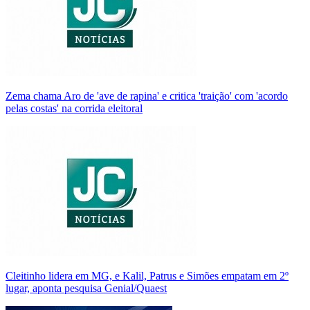
Zema chama Aro de 'ave de rapina' e critica 'traição' com 'acordo
pelas costas' na corrida eleitoral
Cleitinho lidera em MG, e Kalil, Patrus e Simões empatam em 2º
lugar, aponta pesquisa Genial/Quaest