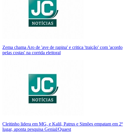
Zema chama Aro de 'ave de rapina' e critica 'traição' com 'acordo
pelas costas' na corrida eleitoral
Cleitinho lidera em MG, e Kalil, Patrus e Simões empatam em 2º
lugar, aponta pesquisa Genial/Quaest