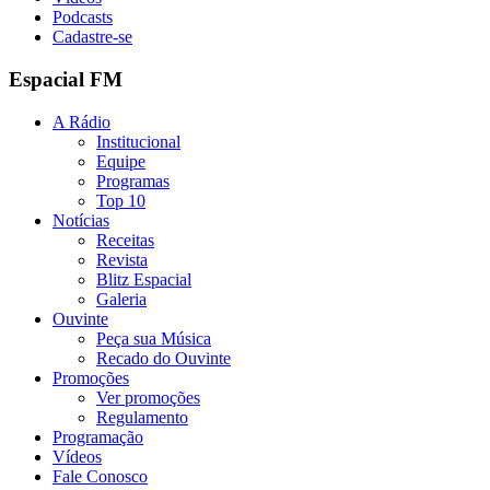
Podcasts
Cadastre-se
Espacial FM
A Rádio
Institucional
Equipe
Programas
Top 10
Notícias
Receitas
Revista
Blitz Espacial
Galeria
Ouvinte
Peça sua Música
Recado do Ouvinte
Promoções
Ver promoções
Regulamento
Programação
Vídeos
Fale Conosco