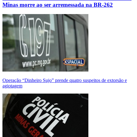
Minas morre ao ser arremessada na BR-262
Operação “Dinheiro Sujo” prende quatro suspeitos de extorsão e
agiotagem