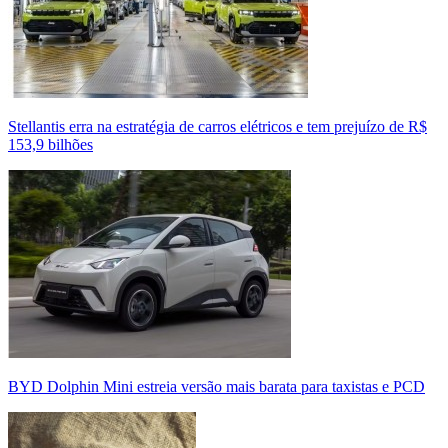
Stellantis erra na estratégia de carros elétricos e tem prejuízo de R$
153,9 bilhões
BYD Dolphin Mini estreia versão mais barata para taxistas e PCD