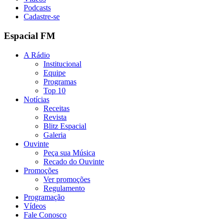
Podcasts
Cadastre-se
Espacial FM
A Rádio
Institucional
Equipe
Programas
Top 10
Notícias
Receitas
Revista
Blitz Espacial
Galeria
Ouvinte
Peça sua Música
Recado do Ouvinte
Promoções
Ver promoções
Regulamento
Programação
Vídeos
Fale Conosco