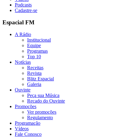
Podcasts
Cadastre-se
Espacial FM
A Rádio
Institucional
Equipe
Programas
Top 10
Notícias
Receitas
Revista
Blitz Espacial
Galeria
Ouvinte
Peça sua Música
Recado do Ouvinte
Promoções
Ver promoções
Regulamento
Programação
Vídeos
Fale Conosco