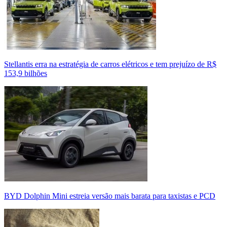
Stellantis erra na estratégia de carros elétricos e tem prejuízo de R$
153,9 bilhões
BYD Dolphin Mini estreia versão mais barata para taxistas e PCD