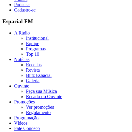
Podcasts
Cadastre-se
Espacial FM
A Rádio
Institucional
Equipe
Programas
Top 10
Notícias
Receitas
Revista
Blitz Espacial
Galeria
Ouvinte
Peça sua Música
Recado do Ouvinte
Promoções
Ver promoções
Regulamento
Programação
Vídeos
Fale Conosco