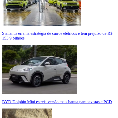
Stellantis erra na estratégia de carros elétricos e tem prejuízo de R$
153,9 bilhões
BYD Dolphin Mini estreia versão mais barata para taxistas e PCD