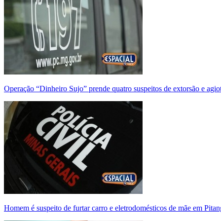
Operação “Dinheiro Sujo” prende quatro suspeitos de extorsão e agi
Homem é suspeito de furtar carro e eletrodomésticos de mãe em Pitan