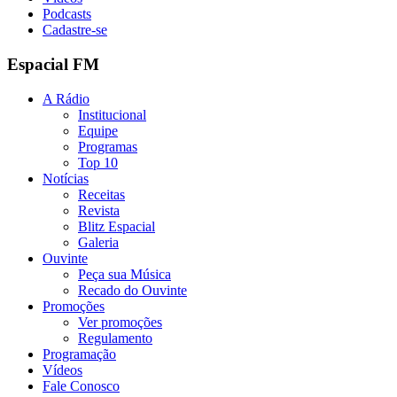
Podcasts
Cadastre-se
Espacial FM
A Rádio
Institucional
Equipe
Programas
Top 10
Notícias
Receitas
Revista
Blitz Espacial
Galeria
Ouvinte
Peça sua Música
Recado do Ouvinte
Promoções
Ver promoções
Regulamento
Programação
Vídeos
Fale Conosco