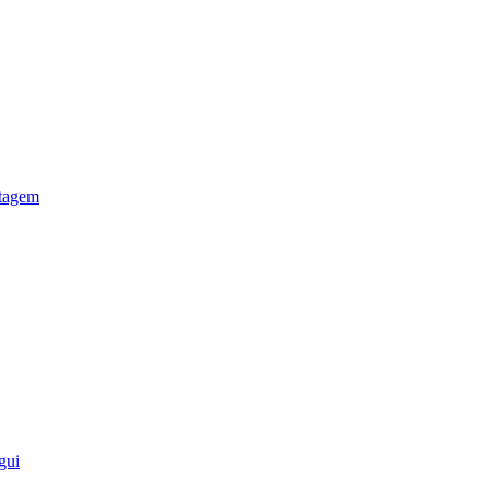
otagem
gui