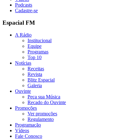
Podcasts
Cadastre-se
Espacial FM
A Rádio
Institucional
Equipe
Programas
Top 10
Notícias
Receitas
Revista
Blitz Espacial
Galeria
Ouvinte
Peça sua Música
Recado do Ouvinte
Promoções
Ver promoções
Regulamento
Programação
Vídeos
Fale Conosco