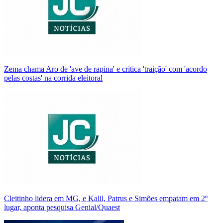
Zema chama Aro de 'ave de rapina' e critica 'traição' com 'acordo
pelas costas' na corrida eleitoral
Cleitinho lidera em MG, e Kalil, Patrus e Simões empatam em 2º
lugar, aponta pesquisa Genial/Quaest