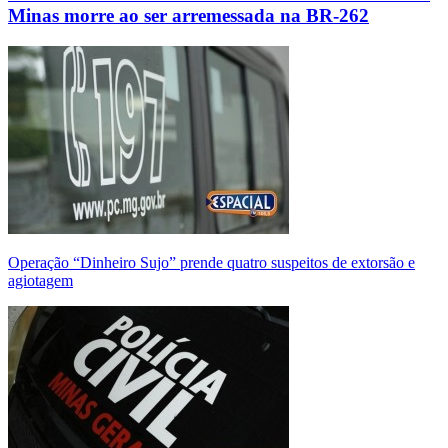
Minas morre ao ser arremessada na BR-262
Operação “Dinheiro Sujo” prende quatro suspeitos de extorsão e
agiotagem