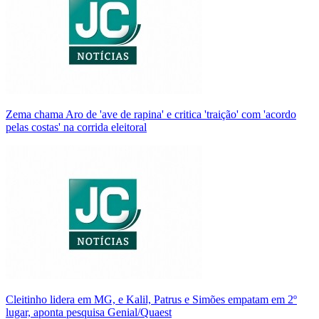
Zema chama Aro de 'ave de rapina' e critica 'traição' com 'acordo
pelas costas' na corrida eleitoral
Cleitinho lidera em MG, e Kalil, Patrus e Simões empatam em 2º
lugar, aponta pesquisa Genial/Quaest