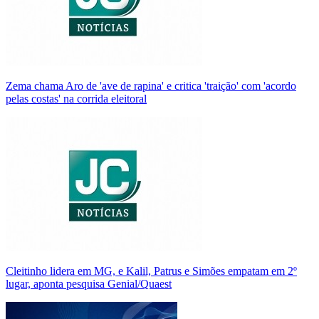
Zema chama Aro de 'ave de rapina' e critica 'traição' com 'acordo
pelas costas' na corrida eleitoral
Cleitinho lidera em MG, e Kalil, Patrus e Simões empatam em 2º
lugar, aponta pesquisa Genial/Quaest