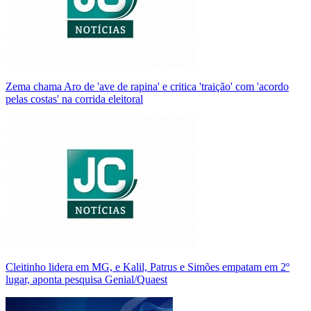
Zema chama Aro de 'ave de rapina' e critica 'traição' com 'acordo
pelas costas' na corrida eleitoral
Cleitinho lidera em MG, e Kalil, Patrus e Simões empatam em 2º
lugar, aponta pesquisa Genial/Quaest