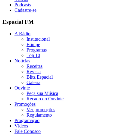
Podcasts
Cadastre-se
Espacial FM
A Rádio
Institucional
Equipe
Programas
Top 10
Notícias
Receitas
Revista
Blitz Espacial
Galeria
Ouvinte
Peça sua Música
Recado do Ouvinte
Promoções
Ver promoções
Regulamento
Programação
Vídeos
Fale Conosco