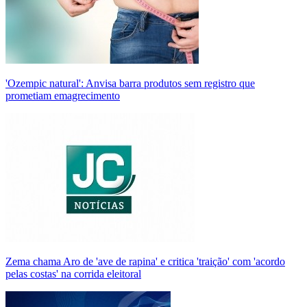
'Ozempic natural': Anvisa barra produtos sem registro que
prometiam emagrecimento
Zema chama Aro de 'ave de rapina' e critica 'traição' com 'acordo
pelas costas' na corrida eleitoral