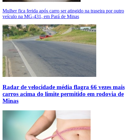
Mulher fica ferida após carro ser atingido na traseira por outro
veículo na MG-431, em Pará de Minas
Radar de velocidade média flagra 66 vezes mais
carros acima do limite permitido em rodovia de
Minas