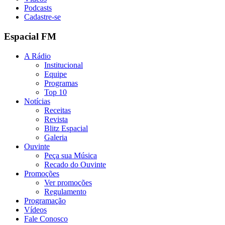
Podcasts
Cadastre-se
Espacial FM
A Rádio
Institucional
Equipe
Programas
Top 10
Notícias
Receitas
Revista
Blitz Espacial
Galeria
Ouvinte
Peça sua Música
Recado do Ouvinte
Promoções
Ver promoções
Regulamento
Programação
Vídeos
Fale Conosco