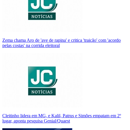
Zema chama Aro de 'ave de rapina' e critica 'traição' com 'acordo
pelas costas' na corrida eleitoral
Cleitinho lidera em MG, e Kalil, Patrus e Simões empatam em 2º
lugar, aponta pesquisa Genial/Quaest