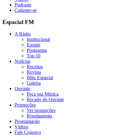
Podcasts
Cadastre-se
Espacial FM
A Rádio
Institucional
Equipe
Programas
Top 10
Notícias
Receitas
Revista
Blitz Espacial
Galeria
Ouvinte
Peça sua Música
Recado do Ouvinte
Promoções
Ver promoções
Regulamento
Programação
Vídeos
Fale Conosco