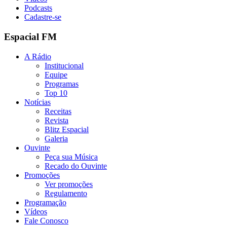
Podcasts
Cadastre-se
Espacial FM
A Rádio
Institucional
Equipe
Programas
Top 10
Notícias
Receitas
Revista
Blitz Espacial
Galeria
Ouvinte
Peça sua Música
Recado do Ouvinte
Promoções
Ver promoções
Regulamento
Programação
Vídeos
Fale Conosco