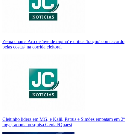
Zema chama Aro de 'ave de rapina' e critica 'traição' com 'acordo
pelas costas' na corrida eleitoral
Cleitinho lidera em MG, e Kalil, Patrus e Simões empatam em 2º
lugar, aponta pesquisa Genial/Quaest