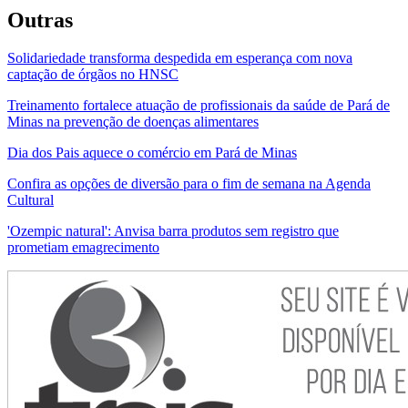
Outras
Solidariedade transforma despedida em esperança com nova
captação de órgãos no HNSC
Treinamento fortalece atuação de profissionais da saúde de Pará de
Minas na prevenção de doenças alimentares
Dia dos Pais aquece o comércio em Pará de Minas
Confira as opções de diversão para o fim de semana na Agenda
Cultural
'Ozempic natural': Anvisa barra produtos sem registro que
prometiam emagrecimento