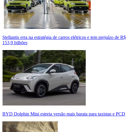
Stellantis erra na estratégia de carros elétricos e tem prejuízo de R$
153,9 bilhões
BYD Dolphin Mini estreia versão mais barata para taxistas e PCD