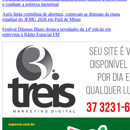
e combate a pobreza menstrual
Após linda cerimônia de abertura, começam as disputas da etapa
estadual do JEMG 2026 em Pará de Minas
Festival Dipanas Blues destaca novidades da 14ª edição em
entrevista à Rádio Espacial FM