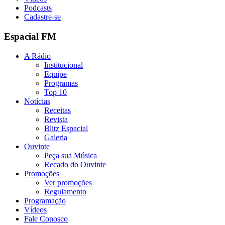
Podcasts
Cadastre-se
Espacial FM
A Rádio
Institucional
Equipe
Programas
Top 10
Notícias
Receitas
Revista
Blitz Espacial
Galeria
Ouvinte
Peça sua Música
Recado do Ouvinte
Promoções
Ver promoções
Regulamento
Programação
Vídeos
Fale Conosco