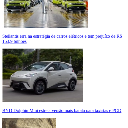
Stellantis erra na estratégia de carros elétricos e tem prejuízo de R$
153,9 bilhões
BYD Dolphin Mini estreia versão mais barata para taxistas e PCD