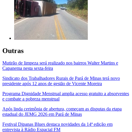
Outras
Mutirão de limpeza será realizado nos bairros Walter Martins e
Capanema nesta sexta-feira
Sindicato dos Trabalhadores Rurais de Pará de Minas terá novo
presidente após 12 anos de gestão de Vicente Moreira
Programa Dignidade Menstrual amplia acesso gratuito a absorventes
e combate a pobreza menstrual
Após linda cerimônia de abertura, começam as disputas da etapa
estadual do JEMG 2026 em Pará de Minas
Festival Dipanas Blues destaca novidades da 14ª edição em
entrevista à Rádio Espacial FM