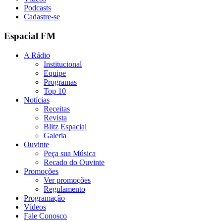
Podcasts
Cadastre-se
Espacial FM
A Rádio
Institucional
Equipe
Programas
Top 10
Notícias
Receitas
Revista
Blitz Espacial
Galeria
Ouvinte
Peça sua Música
Recado do Ouvinte
Promoções
Ver promoções
Regulamento
Programação
Vídeos
Fale Conosco