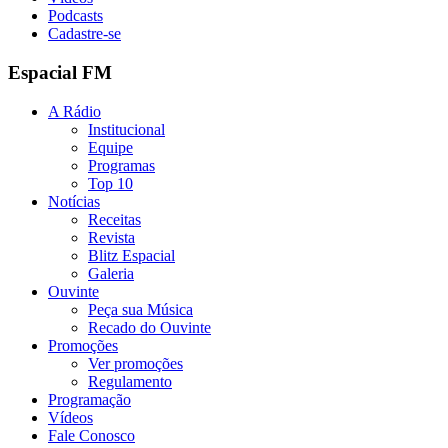
Podcasts
Cadastre-se
Espacial FM
A Rádio
Institucional
Equipe
Programas
Top 10
Notícias
Receitas
Revista
Blitz Espacial
Galeria
Ouvinte
Peça sua Música
Recado do Ouvinte
Promoções
Ver promoções
Regulamento
Programação
Vídeos
Fale Conosco