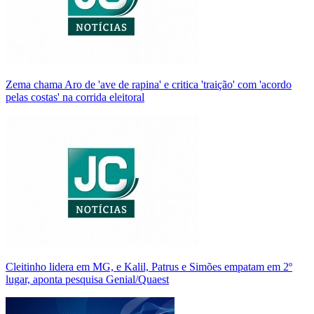
Zema chama Aro de 'ave de rapina' e critica 'traição' com 'acordo
pelas costas' na corrida eleitoral
Cleitinho lidera em MG, e Kalil, Patrus e Simões empatam em 2º
lugar, aponta pesquisa Genial/Quaest