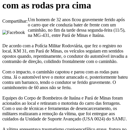
com as rodas pra cima
Um homem de 32 anos ficou gravemente ferido após
Compartilhar:
o carro que ele conduzia bater de frente com um
caminhão, no fim da tarde dessa segunda-feira (11/5),
na MG-431, entre Pará de Minas e Itaúna.
De acordo com a Polícia Militar Rodoviária, que fez o registro no
local, KM 31, em Pará de Minas, os veículos seguiam em sentidos
opostos quando, repentinamente, o condutor do automóvel invadiu a
contramão de direção, colidindo frontalmente com o caminhão.
Com o impacto, o caminhão capotou e parou com as rodas para
cima. Já o automóvel teve o motor arrancado e, posteriormente bateu
contra um barranco, tendo o condutor se ferido gravemente. O
caminhoneiro de 60 anos não se feriu.
Equipes do Corpo de Bombeiros de Itaúna e Pará de Minas foram
acionados ao local e retiraram o motorista do carro das ferragens.
Com o uso de técnicas e ferramentas de desencarceramento, os
militares realizaram a remoção da vítima, que foi entregue aos
cuidados da Unidade de Suporte Avançado (USA 0024) do SAMU.
A vítima apresentava traumatismo cranioencefálico grave, fratura no