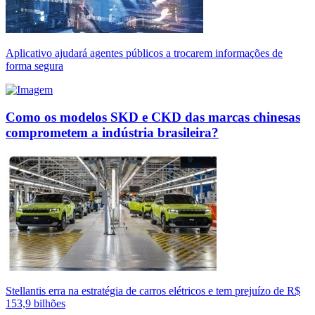
Aplicativo ajudará agentes públicos a trocarem informações de
forma segura
Como os modelos SKD e CKD das marcas chinesas
comprometem a indústria brasileira?
Stellantis erra na estratégia de carros elétricos e tem prejuízo de R$
153,9 bilhões