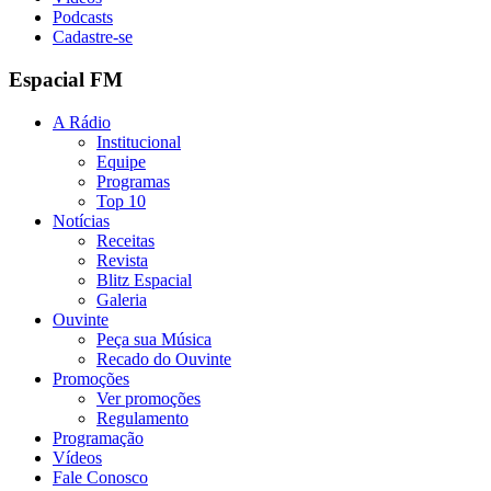
Podcasts
Cadastre-se
Espacial FM
A Rádio
Institucional
Equipe
Programas
Top 10
Notícias
Receitas
Revista
Blitz Espacial
Galeria
Ouvinte
Peça sua Música
Recado do Ouvinte
Promoções
Ver promoções
Regulamento
Programação
Vídeos
Fale Conosco