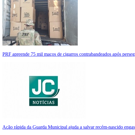
PRF apreende 75 mil maços de cigarros contrabandeados após perse
Ação rápida da Guarda Municipal ajuda a salvar recém-nascido enga