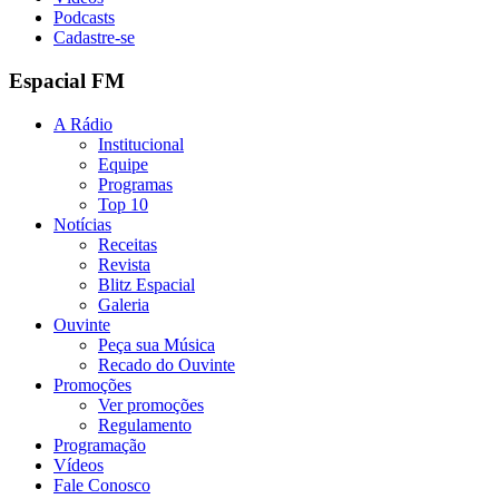
Podcasts
Cadastre-se
Espacial FM
A Rádio
Institucional
Equipe
Programas
Top 10
Notícias
Receitas
Revista
Blitz Espacial
Galeria
Ouvinte
Peça sua Música
Recado do Ouvinte
Promoções
Ver promoções
Regulamento
Programação
Vídeos
Fale Conosco