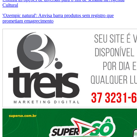
Cultural
'Ozempic natural': Anvisa barra produtos sem registro que
prometiam emagrecimento