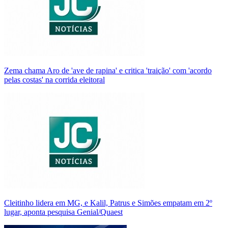
Zema chama Aro de 'ave de rapina' e critica 'traição' com 'acordo
pelas costas' na corrida eleitoral
Cleitinho lidera em MG, e Kalil, Patrus e Simões empatam em 2º
lugar, aponta pesquisa Genial/Quaest