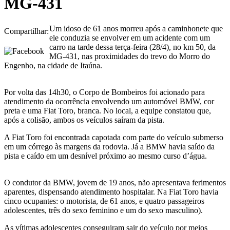
MG-431
Um idoso de 61 anos morreu após a caminhonete que
Compartilhar:
ele conduzia se envolver em um acidente com um
carro na tarde dessa terça-feira (28/4), no km 50, da
MG-431, nas proximidades do trevo do Morro do
Engenho, na cidade de Itaúna.
Por volta das 14h30, o Corpo de Bombeiros foi acionado para
atendimento da ocorrência envolvendo um automóvel BMW, cor
preta e uma Fiat Toro, branca. No local, a equipe constatou que,
após a colisão, ambos os veículos saíram da pista.
A Fiat Toro foi encontrada capotada com parte do veículo submerso
em um córrego às margens da rodovia. Já a BMW havia saído da
pista e caído em um desnível próximo ao mesmo curso d’água.
O condutor da BMW, jovem de 19 anos, não apresentava ferimentos
aparentes, dispensando atendimento hospitalar. Na Fiat Toro havia
cinco ocupantes: o motorista, de 61 anos, e quatro passageiros
adolescentes, três do sexo feminino e um do sexo masculino).
As vítimas adolescentes conseguiram sair do veículo por meios