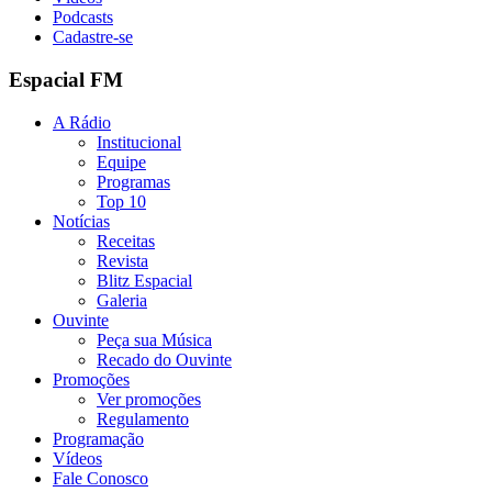
Podcasts
Cadastre-se
Espacial FM
A Rádio
Institucional
Equipe
Programas
Top 10
Notícias
Receitas
Revista
Blitz Espacial
Galeria
Ouvinte
Peça sua Música
Recado do Ouvinte
Promoções
Ver promoções
Regulamento
Programação
Vídeos
Fale Conosco