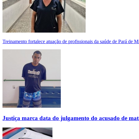
Treinamento fortalece atuação de profissionais da saúde de Pará de 
Justiça marca data do julgamento do acusado de mat