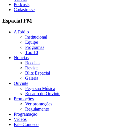
Podcasts
Cadastre-se
Espacial FM
A Rádio
Institucional
Equipe
Programas
Top 10
Notícias
Receitas
Revista
Blitz Espacial
Galeria
Ouvinte
Peça sua Música
Recado do Ouvinte
Promoções
Ver promoções
Regulamento
Programação
Vídeos
Fale Conosco