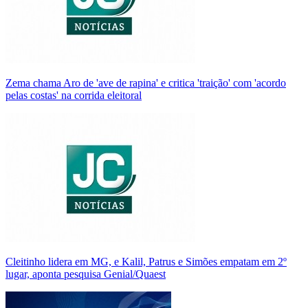
Zema chama Aro de 'ave de rapina' e critica 'traição' com 'acordo
pelas costas' na corrida eleitoral
Cleitinho lidera em MG, e Kalil, Patrus e Simões empatam em 2º
lugar, aponta pesquisa Genial/Quaest