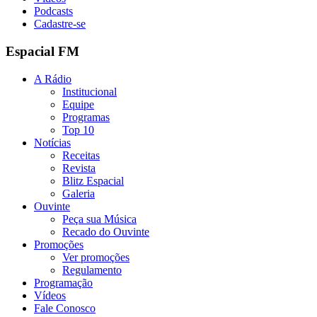
Podcasts
Cadastre-se
Espacial FM
A Rádio
Institucional
Equipe
Programas
Top 10
Notícias
Receitas
Revista
Blitz Espacial
Galeria
Ouvinte
Peça sua Música
Recado do Ouvinte
Promoções
Ver promoções
Regulamento
Programação
Vídeos
Fale Conosco