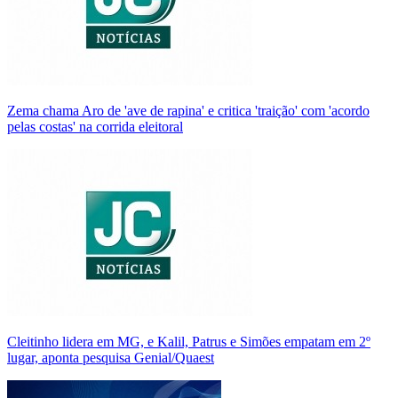
Zema chama Aro de 'ave de rapina' e critica 'traição' com 'acordo
pelas costas' na corrida eleitoral
Cleitinho lidera em MG, e Kalil, Patrus e Simões empatam em 2º
lugar, aponta pesquisa Genial/Quaest