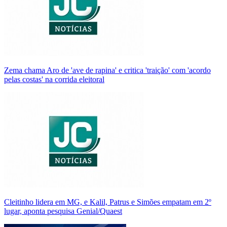
Zema chama Aro de 'ave de rapina' e critica 'traição' com 'acordo
pelas costas' na corrida eleitoral
Cleitinho lidera em MG, e Kalil, Patrus e Simões empatam em 2º
lugar, aponta pesquisa Genial/Quaest