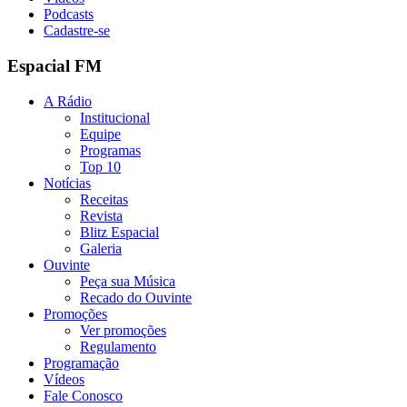
Podcasts
Cadastre-se
Espacial FM
A Rádio
Institucional
Equipe
Programas
Top 10
Notícias
Receitas
Revista
Blitz Espacial
Galeria
Ouvinte
Peça sua Música
Recado do Ouvinte
Promoções
Ver promoções
Regulamento
Programação
Vídeos
Fale Conosco