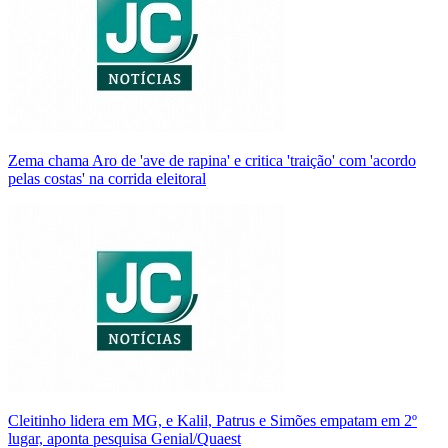
Zema chama Aro de 'ave de rapina' e critica 'traição' com 'acordo
pelas costas' na corrida eleitoral
Cleitinho lidera em MG, e Kalil, Patrus e Simões empatam em 2º
lugar, aponta pesquisa Genial/Quaest