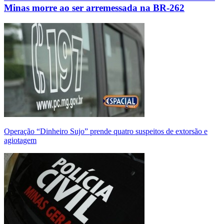
Minas morre ao ser arremessada na BR-262
Operação “Dinheiro Sujo” prende quatro suspeitos de extorsão e
agiotagem