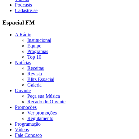
Podcasts
Cadastre-se
Espacial FM
A Rádio
Institucional
Equipe
Programas
Top 10
Notícias
Receitas
Revista
Blitz Espacial
Galeria
Ouvinte
Peça sua Música
Recado do Ouvinte
Promoções
Ver promoções
Regulamento
Programação
Vídeos
Fale Conosco