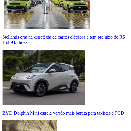
Stellantis erra na estratégia de carros elétricos e tem prejuízo de R$
153,9 bilhões
BYD Dolphin Mini estreia versão mais barata para taxistas e PCD