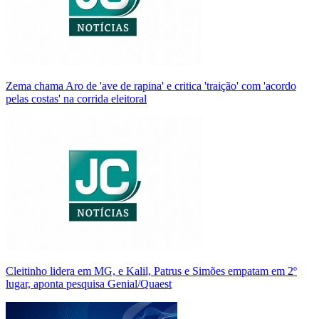
Zema chama Aro de 'ave de rapina' e critica 'traição' com 'acordo
pelas costas' na corrida eleitoral
Cleitinho lidera em MG, e Kalil, Patrus e Simões empatam em 2º
lugar, aponta pesquisa Genial/Quaest