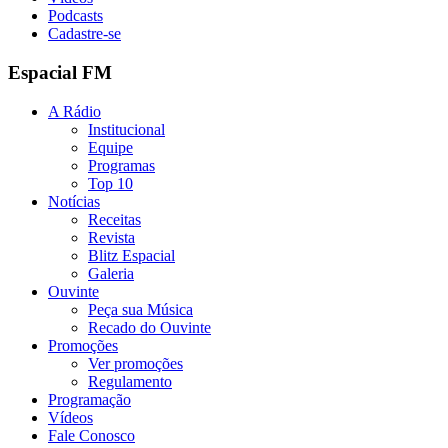
Podcasts
Cadastre-se
Espacial FM
A Rádio
Institucional
Equipe
Programas
Top 10
Notícias
Receitas
Revista
Blitz Espacial
Galeria
Ouvinte
Peça sua Música
Recado do Ouvinte
Promoções
Ver promoções
Regulamento
Programação
Vídeos
Fale Conosco