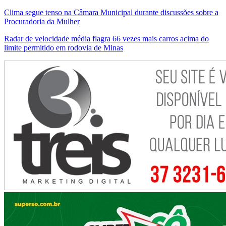
Clima segue tenso na Câmara Municipal durante discussões sobre a
Procuradoria da Mulher
Radar de velocidade média flagra 66 vezes mais carros acima do
limite permitido em rodovia de Minas