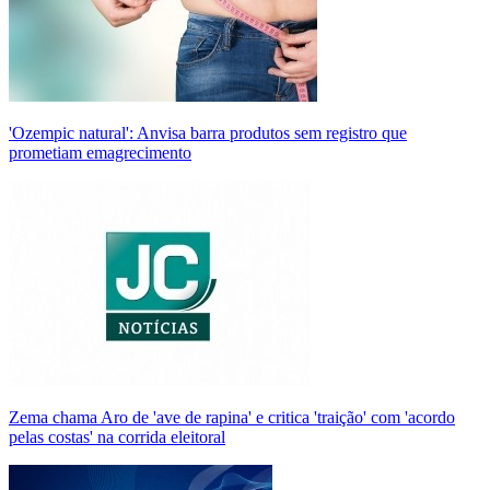
'Ozempic natural': Anvisa barra produtos sem registro que
prometiam emagrecimento
Zema chama Aro de 'ave de rapina' e critica 'traição' com 'acordo
pelas costas' na corrida eleitoral