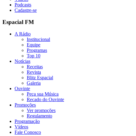
Podcasts
Cadastre-se
Espacial FM
A Rádio
Institucional
Equipe
Programas
Top 10
Notícias
Receitas
Revista
Blitz Espacial
Galeria
Ouvinte
Peça sua Música
Recado do Ouvinte
Promoções
Ver promoções
Regulamento
Programação
Vídeos
Fale Conosco