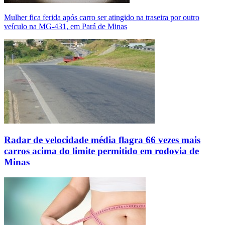
Mulher fica ferida após carro ser atingido na traseira por outro
veículo na MG-431, em Pará de Minas
Radar de velocidade média flagra 66 vezes mais
carros acima do limite permitido em rodovia de
Minas