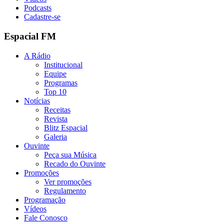
Podcasts
Cadastre-se
Espacial FM
A Rádio
Institucional
Equipe
Programas
Top 10
Notícias
Receitas
Revista
Blitz Espacial
Galeria
Ouvinte
Peça sua Música
Recado do Ouvinte
Promoções
Ver promoções
Regulamento
Programação
Vídeos
Fale Conosco