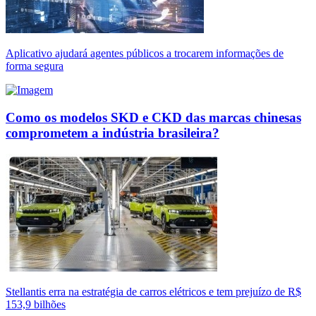
Aplicativo ajudará agentes públicos a trocarem informações de
forma segura
Como os modelos SKD e CKD das marcas chinesas
comprometem a indústria brasileira?
Stellantis erra na estratégia de carros elétricos e tem prejuízo de R$
153,9 bilhões