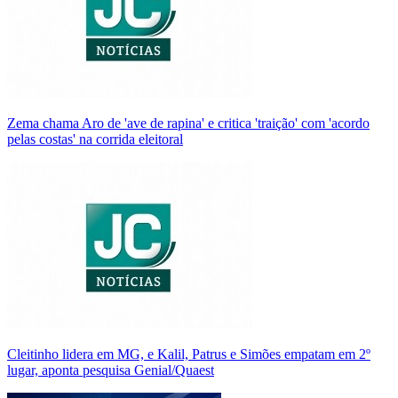
Zema chama Aro de 'ave de rapina' e critica 'traição' com 'acordo
pelas costas' na corrida eleitoral
Cleitinho lidera em MG, e Kalil, Patrus e Simões empatam em 2º
lugar, aponta pesquisa Genial/Quaest