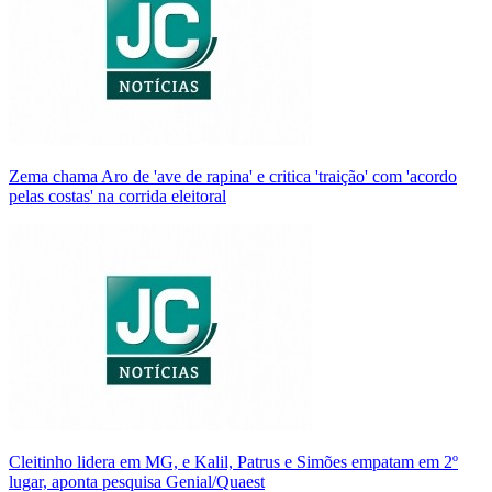
Zema chama Aro de 'ave de rapina' e critica 'traição' com 'acordo
pelas costas' na corrida eleitoral
Cleitinho lidera em MG, e Kalil, Patrus e Simões empatam em 2º
lugar, aponta pesquisa Genial/Quaest