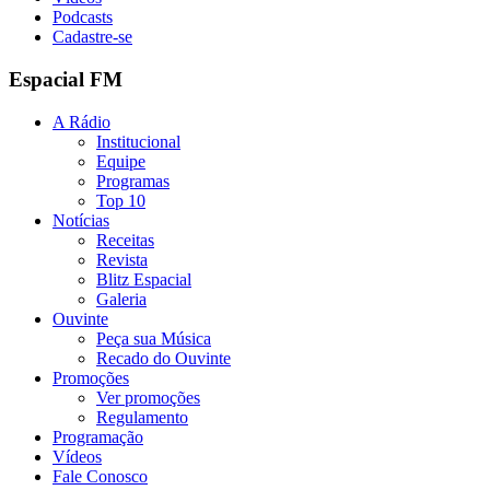
Podcasts
Cadastre-se
Espacial FM
A Rádio
Institucional
Equipe
Programas
Top 10
Notícias
Receitas
Revista
Blitz Espacial
Galeria
Ouvinte
Peça sua Música
Recado do Ouvinte
Promoções
Ver promoções
Regulamento
Programação
Vídeos
Fale Conosco