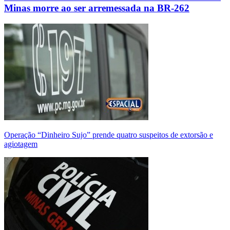
Minas morre ao ser arremessada na BR-262
Operação “Dinheiro Sujo” prende quatro suspeitos de extorsão e
agiotagem