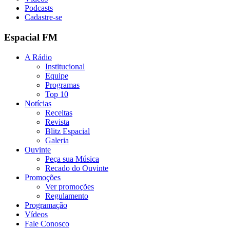
Podcasts
Cadastre-se
Espacial FM
A Rádio
Institucional
Equipe
Programas
Top 10
Notícias
Receitas
Revista
Blitz Espacial
Galeria
Ouvinte
Peça sua Música
Recado do Ouvinte
Promoções
Ver promoções
Regulamento
Programação
Vídeos
Fale Conosco