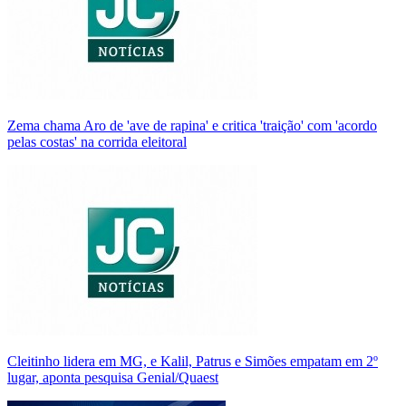
Zema chama Aro de 'ave de rapina' e critica 'traição' com 'acordo
pelas costas' na corrida eleitoral
Cleitinho lidera em MG, e Kalil, Patrus e Simões empatam em 2º
lugar, aponta pesquisa Genial/Quaest