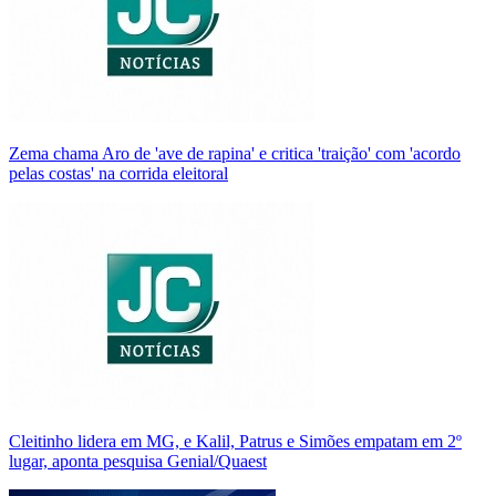
Zema chama Aro de 'ave de rapina' e critica 'traição' com 'acordo
pelas costas' na corrida eleitoral
Cleitinho lidera em MG, e Kalil, Patrus e Simões empatam em 2º
lugar, aponta pesquisa Genial/Quaest