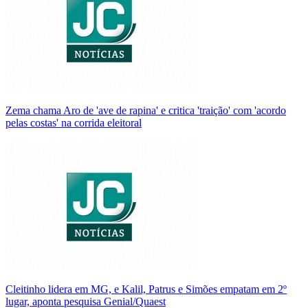
Zema chama Aro de 'ave de rapina' e critica 'traição' com 'acordo
pelas costas' na corrida eleitoral
Cleitinho lidera em MG, e Kalil, Patrus e Simões empatam em 2º
lugar, aponta pesquisa Genial/Quaest