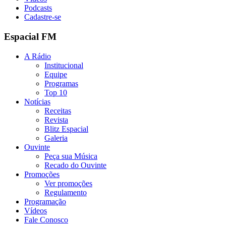
Podcasts
Cadastre-se
Espacial FM
A Rádio
Institucional
Equipe
Programas
Top 10
Notícias
Receitas
Revista
Blitz Espacial
Galeria
Ouvinte
Peça sua Música
Recado do Ouvinte
Promoções
Ver promoções
Regulamento
Programação
Vídeos
Fale Conosco