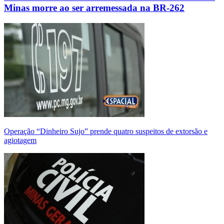
Minas morre ao ser arremessada na BR-262
Operação “Dinheiro Sujo” prende quatro suspeitos de extorsão e
agiotagem