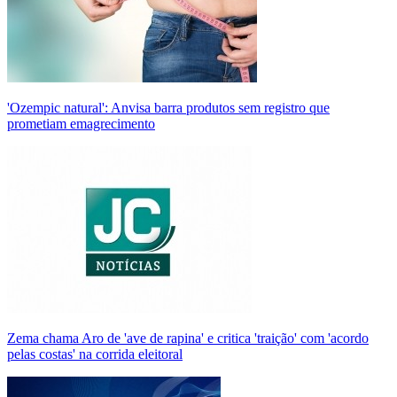
'Ozempic natural': Anvisa barra produtos sem registro que
prometiam emagrecimento
Zema chama Aro de 'ave de rapina' e critica 'traição' com 'acordo
pelas costas' na corrida eleitoral