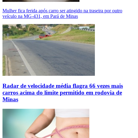
Mulher fica ferida após carro ser atingido na traseira por outro
veículo na MG-431, em Pará de Minas
Radar de velocidade média flagra 66 vezes mais
carros acima do limite permitido em rodovia de
Minas