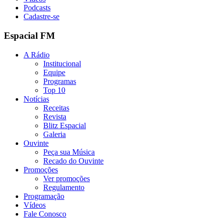
Podcasts
Cadastre-se
Espacial FM
A Rádio
Institucional
Equipe
Programas
Top 10
Notícias
Receitas
Revista
Blitz Espacial
Galeria
Ouvinte
Peça sua Música
Recado do Ouvinte
Promoções
Ver promoções
Regulamento
Programação
Vídeos
Fale Conosco