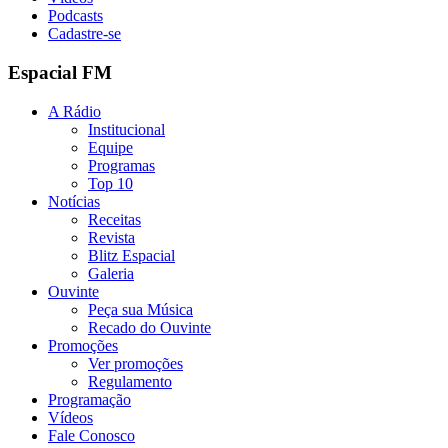
Podcasts
Cadastre-se
Espacial FM
A Rádio
Institucional
Equipe
Programas
Top 10
Notícias
Receitas
Revista
Blitz Espacial
Galeria
Ouvinte
Peça sua Música
Recado do Ouvinte
Promoções
Ver promoções
Regulamento
Programação
Vídeos
Fale Conosco