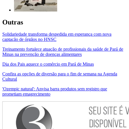
Outras
Solidariedade transforma despedida em esperança com nova
captação de órgãos no HNSC
Treinamento fortalece atuação de profissionais da saúde de Pará de
Minas na prevenção de doenças alimentares
Dia dos Pais aquece o comércio em Pará de Minas
Confira as opções de diversão para o fim de semana na Agenda
Cultural
'Ozempic natural': Anvisa barra produtos sem registro que
prometiam emagrecimento