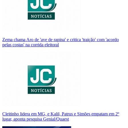
Zema chama Aro de 'ave de rapina' e critica 'traição' com 'acordo
pelas costas' na corrida eleitoral
Cleitinho lidera em MG, e Kalil, Patrus e Simões empatam em 2º
lugar, aponta pesquisa Genial/Quaest