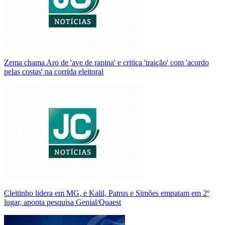
Zema chama Aro de 'ave de rapina' e critica 'traição' com 'acordo
pelas costas' na corrida eleitoral
Cleitinho lidera em MG, e Kalil, Patrus e Simões empatam em 2º
lugar, aponta pesquisa Genial/Quaest