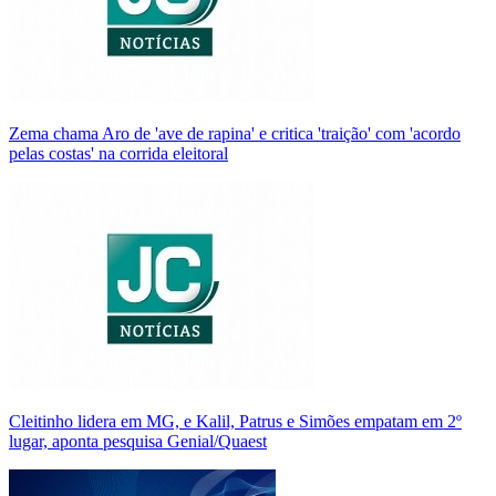
Zema chama Aro de 'ave de rapina' e critica 'traição' com 'acordo
pelas costas' na corrida eleitoral
Cleitinho lidera em MG, e Kalil, Patrus e Simões empatam em 2º
lugar, aponta pesquisa Genial/Quaest