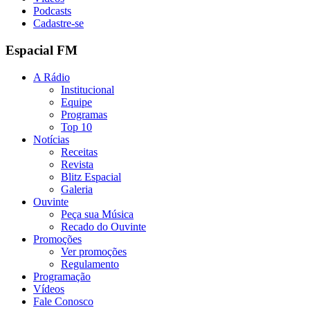
Podcasts
Cadastre-se
Espacial FM
A Rádio
Institucional
Equipe
Programas
Top 10
Notícias
Receitas
Revista
Blitz Espacial
Galeria
Ouvinte
Peça sua Música
Recado do Ouvinte
Promoções
Ver promoções
Regulamento
Programação
Vídeos
Fale Conosco