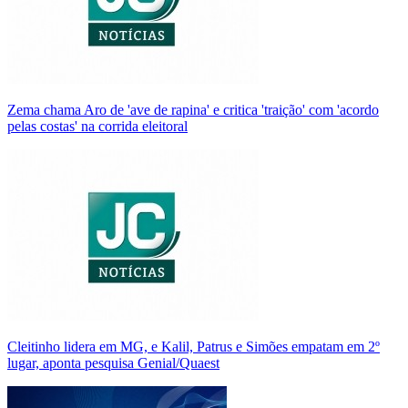
Zema chama Aro de 'ave de rapina' e critica 'traição' com 'acordo
pelas costas' na corrida eleitoral
Cleitinho lidera em MG, e Kalil, Patrus e Simões empatam em 2º
lugar, aponta pesquisa Genial/Quaest