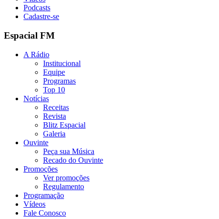
Podcasts
Cadastre-se
Espacial FM
A Rádio
Institucional
Equipe
Programas
Top 10
Notícias
Receitas
Revista
Blitz Espacial
Galeria
Ouvinte
Peça sua Música
Recado do Ouvinte
Promoções
Ver promoções
Regulamento
Programação
Vídeos
Fale Conosco