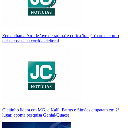
Zema chama Aro de 'ave de rapina' e critica 'traição' com 'acordo
pelas costas' na corrida eleitoral
Cleitinho lidera em MG, e Kalil, Patrus e Simões empatam em 2º
lugar, aponta pesquisa Genial/Quaest