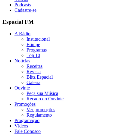
Podcasts
Cadastre-se
Espacial FM
A Rádio
Institucional
Equipe
Programas
Top 10
Notícias
Receitas
Revista
Blitz Espacial
Galeria
Ouvinte
Peça sua Música
Recado do Ouvinte
Promoções
Ver promoções
Regulamento
Programação
Vídeos
Fale Conosco