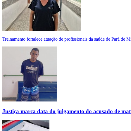
Treinamento fortalece atuação de profissionais da saúde de Pará de 
Justiça marca data do julgamento do acusado de mat