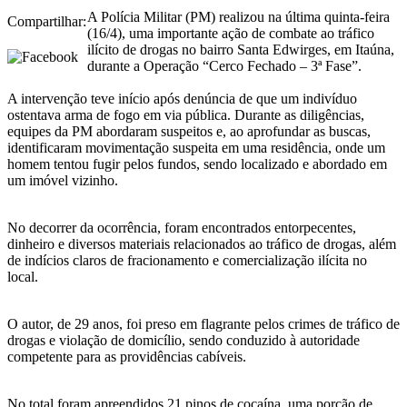
A Polícia Militar (PM) realizou na última quinta-feira
Compartilhar:
(16/4), uma importante ação de combate ao tráfico
ilícito de drogas no bairro Santa Edwirges, em Itaúna,
durante a Operação “Cerco Fechado – 3ª Fase”.
A intervenção teve início após denúncia de que um indivíduo
ostentava arma de fogo em via pública. Durante as diligências,
equipes da PM abordaram suspeitos e, ao aprofundar as buscas,
identificaram movimentação suspeita em uma residência, onde um
homem tentou fugir pelos fundos, sendo localizado e abordado em
um imóvel vizinho.
No decorrer da ocorrência, foram encontrados entorpecentes,
dinheiro e diversos materiais relacionados ao tráfico de drogas, além
de indícios claros de fracionamento e comercialização ilícita no
local.
O autor, de 29 anos, foi preso em flagrante pelos crimes de tráfico de
drogas e violação de domicílio, sendo conduzido à autoridade
competente para as providências cabíveis.
No total foram apreendidos 21 pinos de cocaína, uma porção de