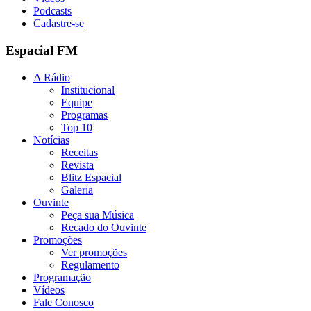
Podcasts
Cadastre-se
Espacial FM
A Rádio
Institucional
Equipe
Programas
Top 10
Notícias
Receitas
Revista
Blitz Espacial
Galeria
Ouvinte
Peça sua Música
Recado do Ouvinte
Promoções
Ver promoções
Regulamento
Programação
Vídeos
Fale Conosco