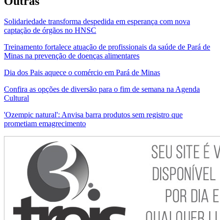
Outras
Solidariedade transforma despedida em esperança com nova
captação de órgãos no HNSC
Treinamento fortalece atuação de profissionais da saúde de Pará de
Minas na prevenção de doenças alimentares
Dia dos Pais aquece o comércio em Pará de Minas
Confira as opções de diversão para o fim de semana na Agenda
Cultural
'Ozempic natural': Anvisa barra produtos sem registro que
prometiam emagrecimento