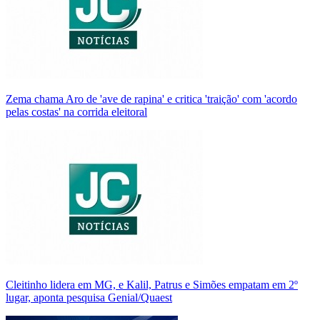
Zema chama Aro de 'ave de rapina' e critica 'traição' com 'acordo
pelas costas' na corrida eleitoral
Cleitinho lidera em MG, e Kalil, Patrus e Simões empatam em 2º
lugar, aponta pesquisa Genial/Quaest