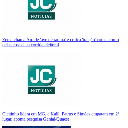
Zema chama Aro de 'ave de rapina' e critica 'traição' com 'acordo
pelas costas' na corrida eleitoral
Cleitinho lidera em MG, e Kalil, Patrus e Simões empatam em 2º
lugar, aponta pesquisa Genial/Quaest