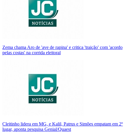
Zema chama Aro de 'ave de rapina' e critica 'traição' com 'acordo
pelas costas' na corrida eleitoral
Cleitinho lidera em MG, e Kalil, Patrus e Simões empatam em 2º
lugar, aponta pesquisa Genial/Quaest