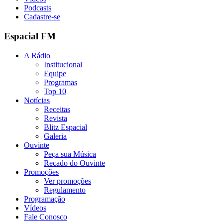
Podcasts
Cadastre-se
Espacial FM
A Rádio
Institucional
Equipe
Programas
Top 10
Notícias
Receitas
Revista
Blitz Espacial
Galeria
Ouvinte
Peça sua Música
Recado do Ouvinte
Promoções
Ver promoções
Regulamento
Programação
Vídeos
Fale Conosco