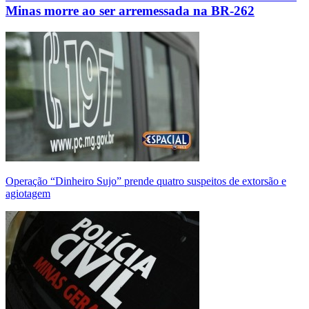
Minas morre ao ser arremessada na BR-262
Operação “Dinheiro Sujo” prende quatro suspeitos de extorsão e
agiotagem