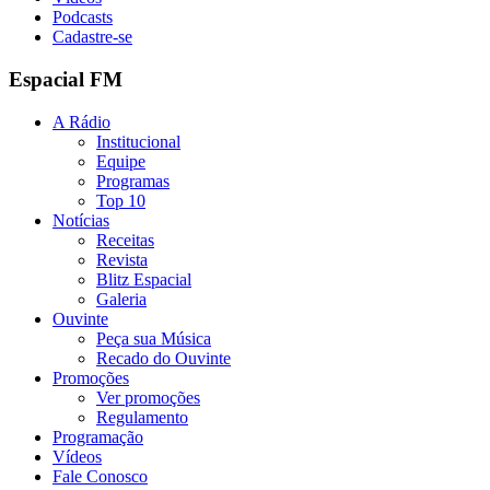
Podcasts
Cadastre-se
Espacial FM
A Rádio
Institucional
Equipe
Programas
Top 10
Notícias
Receitas
Revista
Blitz Espacial
Galeria
Ouvinte
Peça sua Música
Recado do Ouvinte
Promoções
Ver promoções
Regulamento
Programação
Vídeos
Fale Conosco