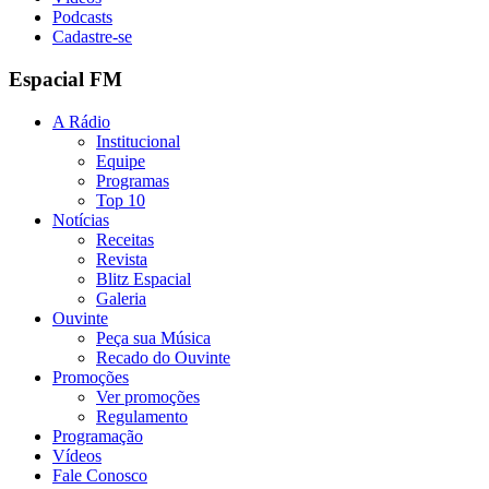
Podcasts
Cadastre-se
Espacial FM
A Rádio
Institucional
Equipe
Programas
Top 10
Notícias
Receitas
Revista
Blitz Espacial
Galeria
Ouvinte
Peça sua Música
Recado do Ouvinte
Promoções
Ver promoções
Regulamento
Programação
Vídeos
Fale Conosco