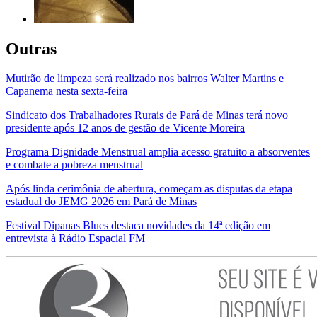
Outras
Mutirão de limpeza será realizado nos bairros Walter Martins e
Capanema nesta sexta-feira
Sindicato dos Trabalhadores Rurais de Pará de Minas terá novo
presidente após 12 anos de gestão de Vicente Moreira
Programa Dignidade Menstrual amplia acesso gratuito a absorventes
e combate a pobreza menstrual
Após linda cerimônia de abertura, começam as disputas da etapa
estadual do JEMG 2026 em Pará de Minas
Festival Dipanas Blues destaca novidades da 14ª edição em
entrevista à Rádio Espacial FM