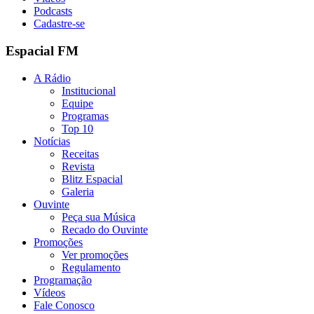
Podcasts
Cadastre-se
Espacial FM
A Rádio
Institucional
Equipe
Programas
Top 10
Notícias
Receitas
Revista
Blitz Espacial
Galeria
Ouvinte
Peça sua Música
Recado do Ouvinte
Promoções
Ver promoções
Regulamento
Programação
Vídeos
Fale Conosco