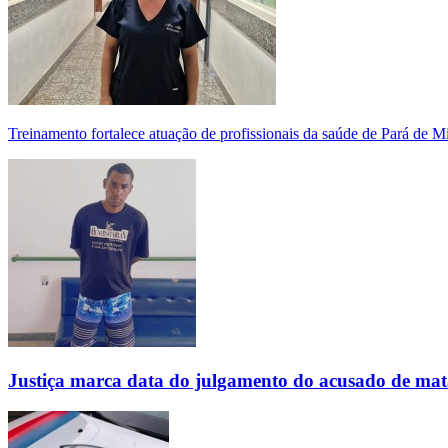
Treinamento fortalece atuação de profissionais da saúde de Pará de 
Justiça marca data do julgamento do acusado de mat